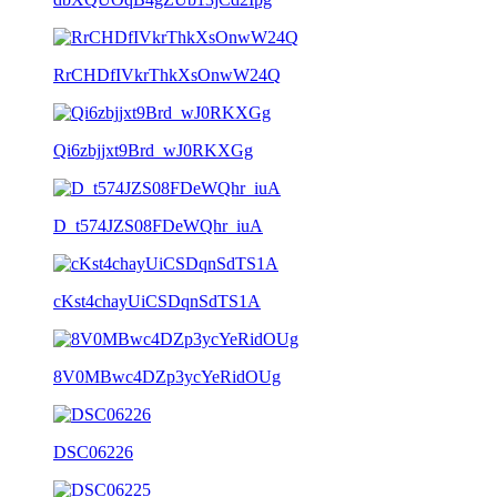
RrCHDfIVkrThkXsOnwW24Q
Qi6zbjjxt9Brd_wJ0RKXGg
D_t574JZS08FDeWQhr_iuA
cKst4chayUiCSDqnSdTS1A
8V0MBwc4DZp3ycYeRidOUg
DSC06226