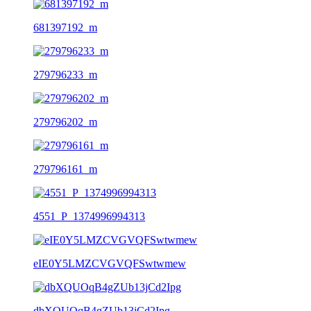
681397192_m
279796233_m
279796202_m
279796161_m
4551_P_1374996994313
eIE0Y5LMZCVGVQFSwtwmew
dbXQUOqB4gZUb13jCd2Ipg