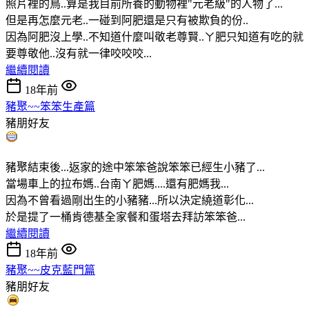
照片裡的鳥..算是我目前所養的動物裡"元老級"的人物了...
但是再怎麼元老..一碰到阿肥還是只有被欺負的份..
因為阿肥沒上學..不知道什麼叫敬老尊賢..ㄚ肥只知道有吃的就
要尊敬他..沒有就一律咬咬咬...
繼續閱讀
18年前
豬聚~~笨笨生產篇
豬朋好友
豬聚結束後...返家的途中笨笨爸說笨笨已經生小豬了...
當場車上的拉布媽..台南ㄚ肥媽....還有肥媽我...
因為不曾看過剛出生的小豬豬...所以決定繞道彰化...
於是提了一桶肯德基全家餐和蛋塔去拜訪笨笨爸...
繼續閱讀
18年前
豬聚~~皮克藍門篇
豬朋好友