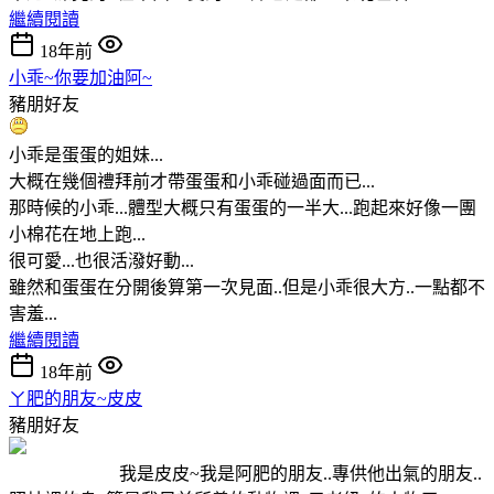
繼續閱讀
18年前
小乖~你要加油阿~
豬朋好友
小乖是蛋蛋的姐妹...
大概在幾個禮拜前才帶蛋蛋和小乖碰過面而已...
那時候的小乖...體型大概只有蛋蛋的一半大...跑起來好像一團
小棉花在地上跑...
很可愛...也很活潑好動...
雖然和蛋蛋在分開後算第一次見面..但是小乖很大方..一點都不
害羞...
繼續閱讀
18年前
ㄚ肥的朋友~皮皮
豬朋好友
我是皮皮~我是阿肥的朋友..專供他出氣的朋友..