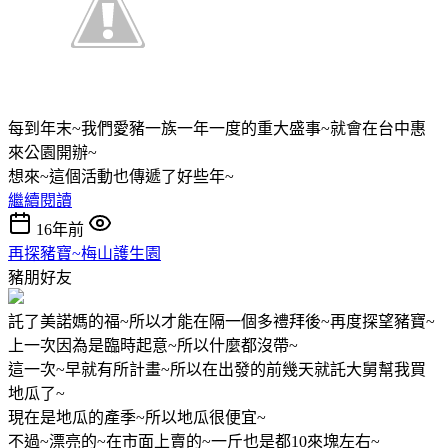
每到年末~我們愛豬一族一年一度的重大盛事~就會在台中惠
來公園開辦~
想來~這個活動也傳遞了好些年~
繼續閱讀
16年前
再探豬寶~梅山護生園
豬朋好友
託了美諾媽的福~所以才能在隔一個多禮拜後~再度探望豬寶~
上一次因為是臨時起意~所以什麼都沒帶~
這一次~早就有所計畫~所以在出發的前幾天就託大舅幫我買
地瓜了~
現在是地瓜的產季~所以地瓜很便宜~
不過~漂亮的~在市面上賣的~一斤也是都10來塊左右~