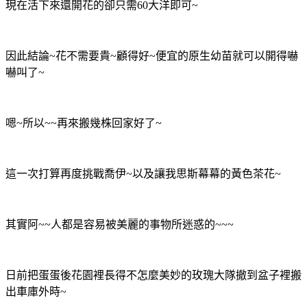
現在活下來還開花的卻只需60大洋即可~
因此結論~花不需要貴~顧得好~便宜的原生幼苗就可以開得嚇
嚇叫了~
嗯~所以~~再來搬幾株回家好了~
這一次打算再度挑戰喬伊~以及讓我思斯幕幕的黃色茶花~
其實阿~~人都是容易被美麗的事物所迷惑的~~~
日前把蛋蛋後花園裡長得不怎麼美妙的玫瑰大隊撤到盆子裡搬
出車庫外時~