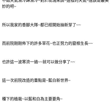
不過天氣濕冷歸濕冷~對於玫瑰來說~這樣的天氣~應該是最美
妙的吧~
所以我家的香腳大隊~都已經開始抽新芽了~~
而前院剛剛佈下的許多草花~也正努力的竄根生長~~
也許這一波寒流一過~~就可以做分享了~~
這一次前院改造的重點是~藍白新世界~
種下的植栽~以藍和白為主要要角~