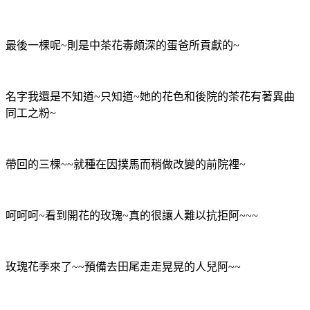
最後一棵呢~則是中茶花毒頗深的蛋爸所貢獻的~
名字我還是不知道~只知道~她的花色和後院的茶花有著異曲
同工之粉~
帶回的三棵~~就種在因撲馬而稍做改變的前院裡~
呵呵呵~看到開花的玫瑰~真的很讓人難以抗拒阿~~~
玫瑰花季來了~~預備去田尾走走晃晃的人兒阿~~