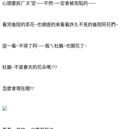
心頭要抓ㄏㄡˇ定~~~不然~一定會被攻陷的~~~
看完後院的茶花~也順道的來看看許久不見的後院阿花們~
這一看~不得了阿~~~我ㄟ杜鵑~也開花了~
杜鵑~不是春天的花朵嗎???
怎麼會現在開??