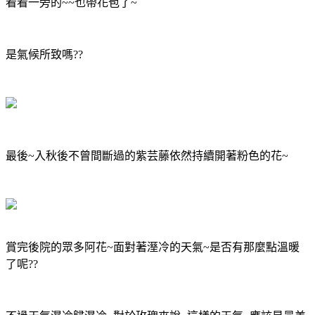
看看一旁的~~也帶花苞了~
是氣候所致嗎??
最後~入秋後不曾間斷過的紫芸藤依然持續開著粉色的花~
賞完後院的眾多阿花~面對著溼冷的天氣~是否有那麼點溫暖
了呢??