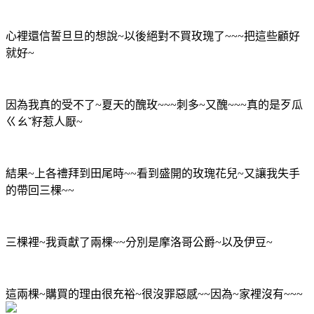
心裡還信誓旦旦的想說~以後絕對不買玫瑰了~~~把這些顧好
就好~
因為我真的受不了~夏天的醜玫~~~刺多~又醜~~~真的是歹瓜
ㄍㄠˇ籽惹人厭~
結果~上各禮拜到田尾時~~看到盛開的玫瑰花兒~又讓我失手
的帶回三棵~~
三棵裡~我貢獻了兩棵~~分別是摩洛哥公爵~以及伊豆~
這兩棵~購買的理由很充裕~很沒罪惡感~~因為~家裡沒有~~~