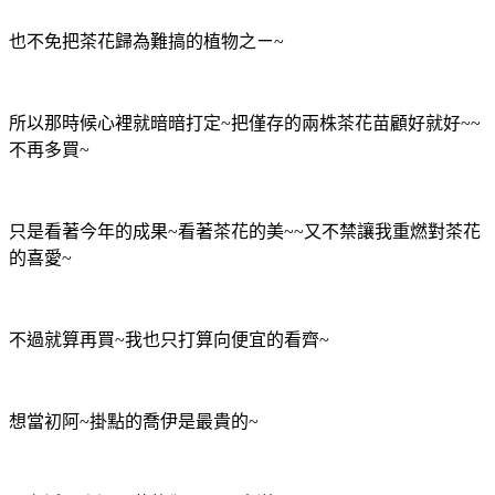
也不免把茶花歸為難搞的植物之ㄧ~
所以那時候心裡就暗暗打定~把僅存的兩株茶花苗顧好就好~~
不再多買~
只是看著今年的成果~看著茶花的美~~又不禁讓我重燃對茶花
的喜愛~
不過就算再買~我也只打算向便宜的看齊~
想當初阿~掛點的喬伊是最貴的~