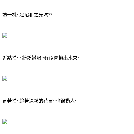
這一株~是昭和之光嗎??
近點拍~~粉粉嫩嫩~好似會掐出水來~
背著拍~趁著深粉的花背~也很動人~