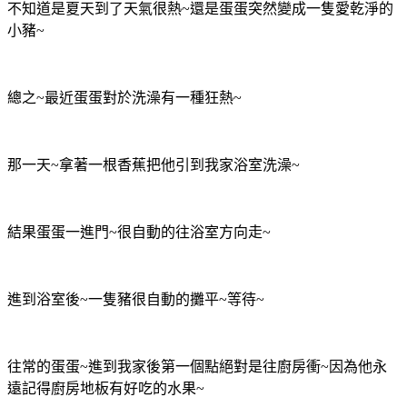
不知道是夏天到了天氣很熱~還是蛋蛋突然變成一隻愛乾淨的
小豬~
總之~最近蛋蛋對於洗澡有一種狂熱~
那一天~拿著一根香蕉把他引到我家浴室洗澡~
結果蛋蛋一進門~很自動的往浴室方向走~
進到浴室後~一隻豬很自動的攤平~等待~
往常的蛋蛋~進到我家後第一個點絕對是往廚房衝~因為他永
遠記得廚房地板有好吃的水果~