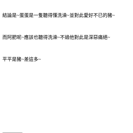
結論是~蛋蛋是一隻聽得懂洗澡~並對此愛好不已的豬~
而阿肥呢~應該也聽得洗澡~不過他對此是深惡痛絕~
平平是豬~差這多~