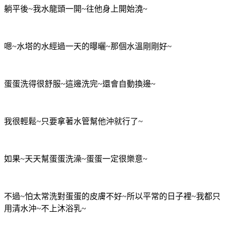
躺平後~我水龍頭一開~往他身上開始澆~
嗯~水塔的水經過一天的曝曬~那個水溫剛剛好~
蛋蛋洗得很舒服~這邊洗完~還會自動換邊~
我很輕鬆~只要拿著水管幫他沖就行了~
如果~天天幫蛋蛋洗澡~蛋蛋一定很樂意~
不過~怕太常洗對蛋蛋的皮膚不好~所以平常的日子裡~我都只
用清水沖~不上沐浴乳~