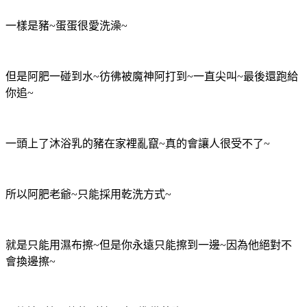
一樣是豬~蛋蛋很愛洗澡~
但是阿肥一碰到水~彷彿被魔神阿打到~一直尖叫~最後還跑給
你追~
一頭上了沐浴乳的豬在家裡亂竄~真的會讓人很受不了~
所以阿肥老爺~只能採用乾洗方式~
就是只能用濕布擦~但是你永遠只能擦到一邊~因為他絕對不
會換邊擦~