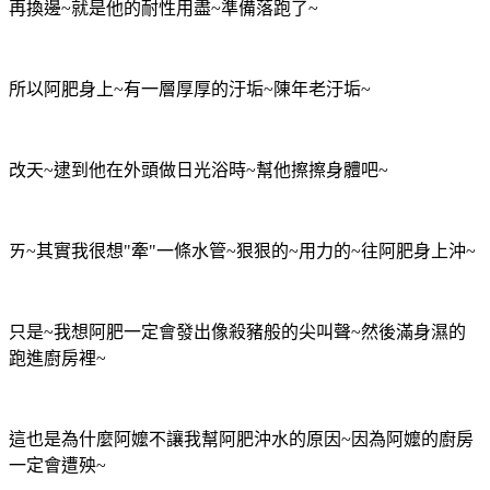
再換邊~就是他的耐性用盡~準備落跑了~
所以阿肥身上~有一層厚厚的汙垢~陳年老汙垢~
改天~逮到他在外頭做日光浴時~幫他擦擦身體吧~
ㄞ~其實我很想"牽"一條水管~狠狠的~用力的~往阿肥身上沖~
只是~我想阿肥一定會發出像殺豬般的尖叫聲~然後滿身濕的
跑進廚房裡~
這也是為什麼阿嬤不讓我幫阿肥沖水的原因~因為阿嬤的廚房
一定會遭殃~