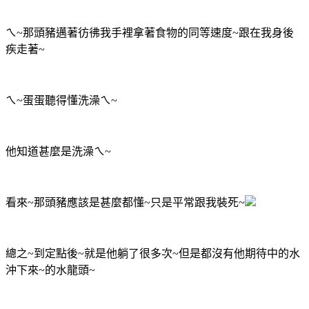
ㄟ~那頭豬邁著彷彿我手裡拿著食物的同等速度~跟在我身後
疾走著~
ㄟ~蛋蛋聽得懂洗澡ㄟ~
他知道甚麼是洗澡ㄟ~
看來~那頭豬應該是甚麼都懂~只是平常跟我裝死~
總之~到定點後~就是他躺了很多次~但是都沒有他期待中的水
沖下來~的水龍頭~