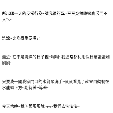
所以哪一天的反常行為~讓我很訝異~蛋蛋竟然路過廚房而不
入ㄟ~
洗澡~比吃得重要嗎??
最近~在不是洗澡的日子裡~呵呵~我通常都利用假日幫蛋蛋刷
刷刷~
只要我一開我家門口的水龍頭洗手~蛋蛋看見了就會自動躺在
水龍頭下方~期待著~等著~
今天傍晚~我叫著蛋蛋說~來~我們去洗澎澎~