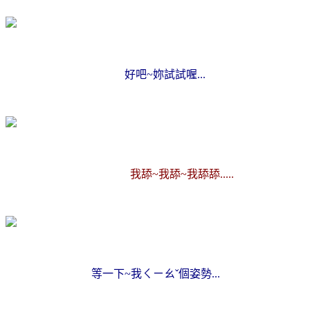
好吧~妳試試喔...
我舔~我舔~我舔舔.....
等一下~我ㄑㄧㄠˇ個姿勢...