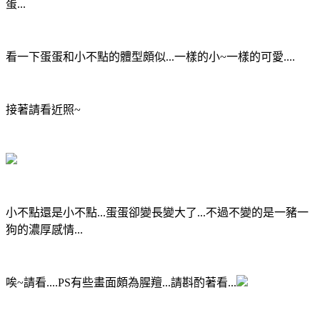
蛋...
看一下蛋蛋和小不點的體型頗似...一樣的小~一樣的可愛....
接著請看近照~
小不點還是小不點...蛋蛋卻變長變大了...不過不變的是一豬一
狗的濃厚感情...
唉~請看....PS有些畫面頗為腥羶...請斟酌著看...