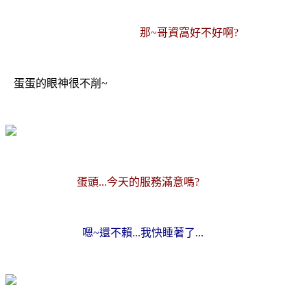
那~哥資窩好不好啊?
蛋蛋的眼神很不削~
蛋頭...今天的服務滿意嗎?
嗯~還不賴...我快睡著了...