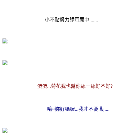
小不點努力舔耳屎中.......
蛋蛋...菊花我也幫你舔一舔好不好?
唷~妳好噁喔...我才不要 勒....