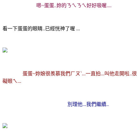
嗯~蛋蛋..妳的ㄋㄟㄋㄟ好好吸喔....
看一下蛋蛋的眼睛..已經恍神了喔 ...
蛋蛋~妳娘很羨慕我們ㄏㄡˋ...一直拍...叫他走開啦..很
礙眼ㄟ...
別理他...我們繼續..