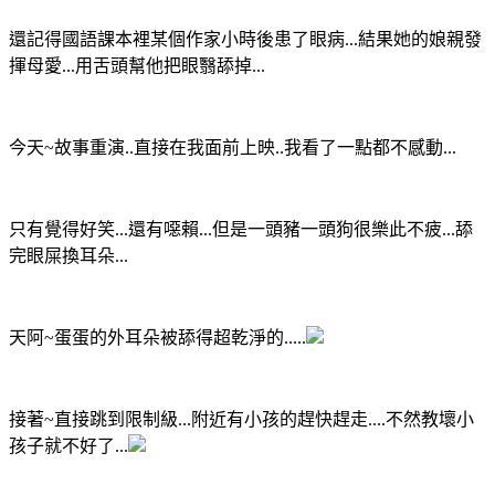
還記得國語課本裡某個作家小時後患了眼病...結果她的娘親發
揮母愛...用舌頭幫他把眼翳舔掉...
今天~故事重演..直接在我面前上映..我看了一點都不感動...
只有覺得好笑...還有噁賴...但是一頭豬一頭狗很樂此不疲...舔
完眼屎換耳朵...
天阿~蛋蛋的外耳朵被舔得超乾淨的.....
接著~直接跳到限制級...附近有小孩的趕快趕走....不然教壞小
孩子就不好了...