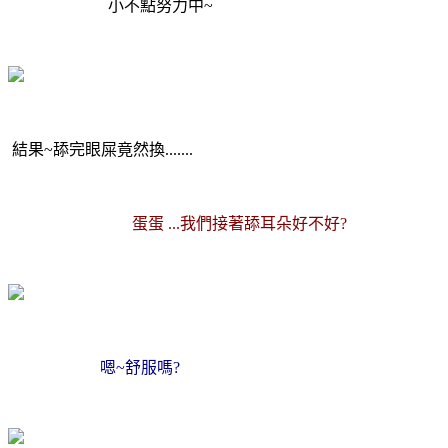
小不點努力中~
結果~舔完眼屎竟然換.......
蛋蛋 ...我們接著舔耳朵好不好?
嗯~舒服嗎?